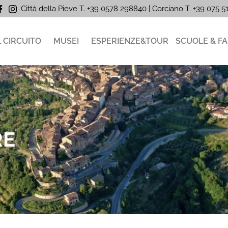
Città della Pieve T. +39 0578 298840 | Corciano
T. +39
075 
L CIRCUITO
MUSEI
ESPERIENZE&TOUR
SCUOLE & FA
RE