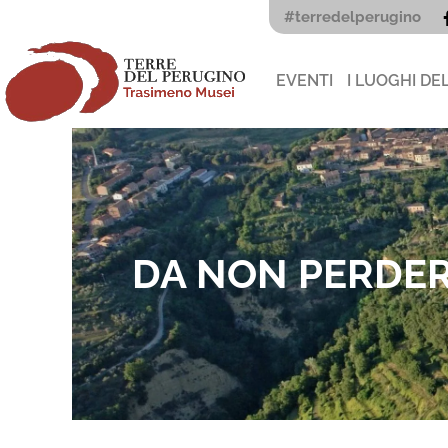
Vai
#terredelperugino
al
contenuto
EVENTI
I LUOGHI DE
DA NON PERDE