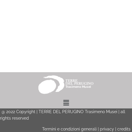
Menu
@
2022
Copyright | TERRE DEL PERUGINO Trasimeno Musei | all
rights reserved
Termini e condizioni generali
|
privacy
|
credits