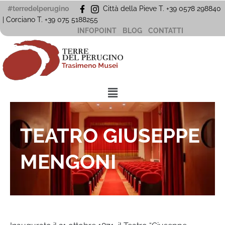
Vai
#terredelperugino
Città della Pieve T. +39 0578 298840
al
| Corciano
T. +39
075 5188255
contenuto
INFOPOINT
BLOG
CONTATTI
Menu
TEATRO GIUSEPPE
MENGONI