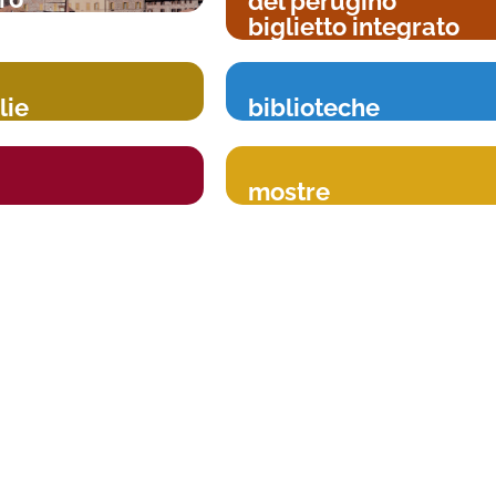
del perugino
biglietto integrato
lie
biblioteche
mostre