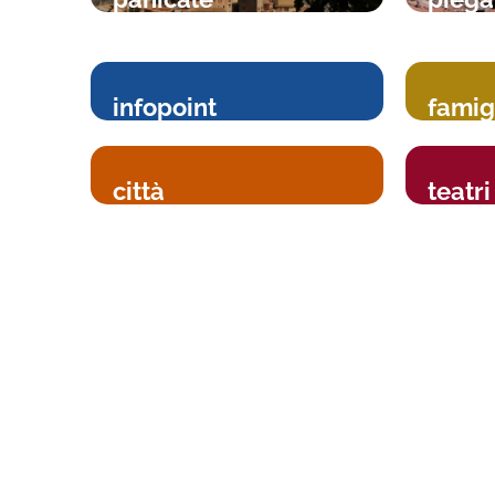
infopoint
famig
città
teatri