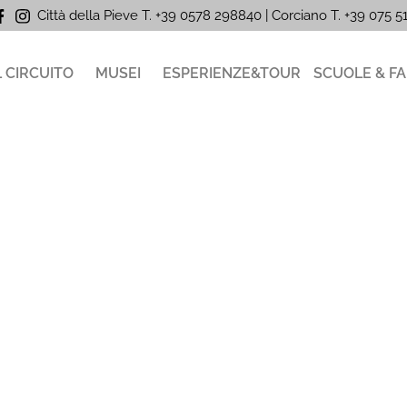
Città della Pieve T. +39 0578 298840 | Corciano
T. +39
075 
L CIRCUITO
MUSEI
ESPERIENZE&TOUR
SCUOLE & FA