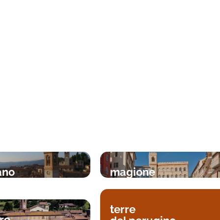
ano
magione
terre
ro