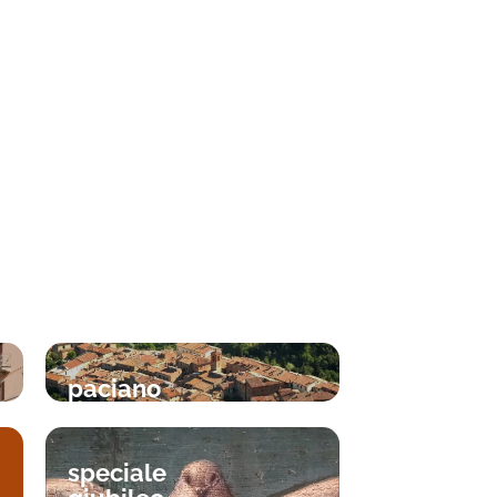
paciano
speciale