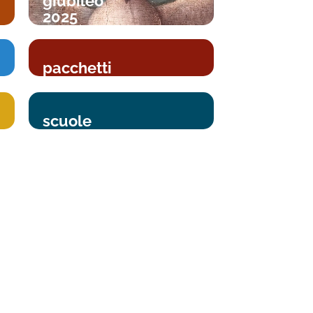
giubileo
2025
pacchetti
scuole