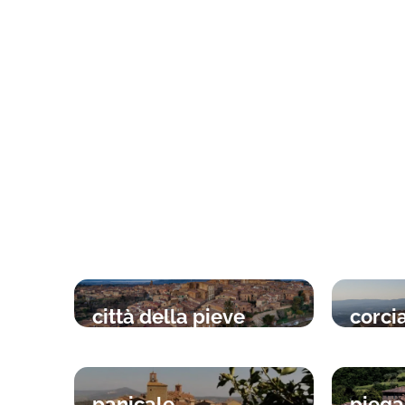
città della pieve
corci
panicale
piega