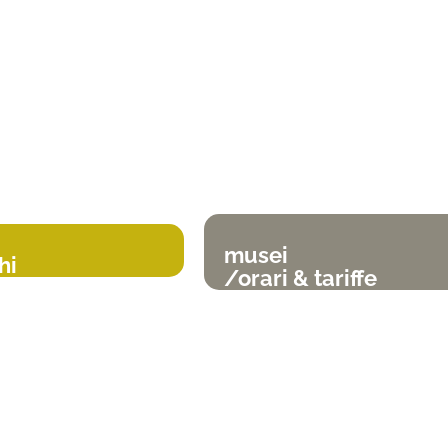
musei
hi
/orari & tariffe