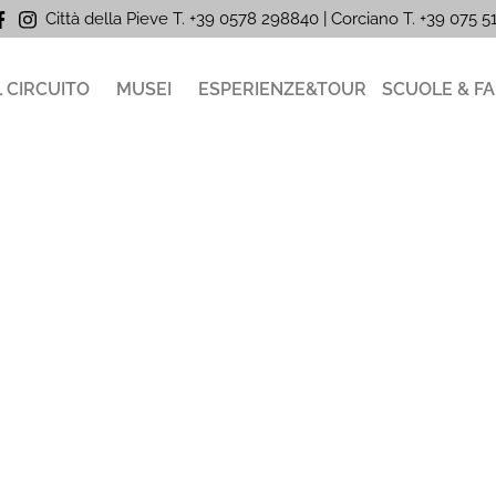
Città della Pieve T. +39 0578 298840 | Corciano
T. +39
075 
L CIRCUITO
MUSEI
ESPERIENZE&TOUR
SCUOLE & FA