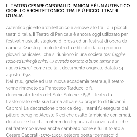
IL TEATRO CESARE CAPORALI DI PANICALE È UN AUTENTICO
GIOIELLO ARCHITETTONICO, TRA I PIÙ PICCOLI TEATRI
D’ITALIA.
Autentico gioiello architettonico e annoverato tra i più piccoli
teatri d’Italia, il Teatro di Panicale è ancora oggi utilizzato per
festival musicali, stagione di prosa ed un festival di opera da
camera. Questo piccolo teatro fu edificato da un gruppo di
giovani panicalesi, che si riunirono in una società “
per fuggire
l’ozio ed unire gli animi
(…)
avendo portato a buon termine un
nuovo teatro
”, come recita il documento originale datato 14
agosto 1692.
Nel 1786, grazie ad una nuova accademia teatrale, il teatro
venne rinnovato da Francesco Tarducci e fu
denominato Teatro del Sole. Solo nel 1856 il teatro fu
trasformato nella sua forma attuale su progetto di Giovanni
Caproni. La decorazione pittorica degli interni fu eseguita dal
pittore perugino Alceste Ricci che esaltò l’ambiente con ornati,
dorature e stucchi, conferendo eleganza al nuovo teatro, che
nel frattempo aveva anche cambiato nome e fu intitolato a
Cesare Caporali (1530-1601), celebre poeta “bernesco” di