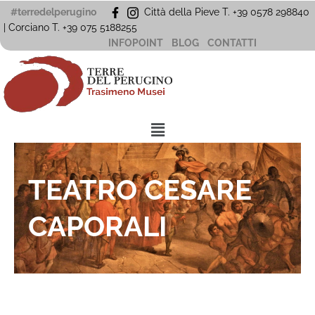
Vai
#terredelperugino
Città della Pieve T. +39 0578 298840
al
| Corciano
T. +39
075 5188255
contenuto
INFOPOINT
BLOG
CONTATTI
Menu
TEATRO CESARE
CAPORALI