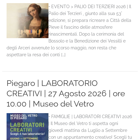
• EVENTO > PALIO DEI TERZIERI 2026 | Il
Palio dei Terzieri , giunto alla sua 53°
edizione, si prepara ricreare a Città della
Pieve il fascino delle atmosfere
rinascimentali. Dopo la cerimonia del
Bossolo e la Benedizione dei Vessilli e
degli Arceri avvenute lo scorso maggio, non resta che
aspettare la resa dei conti […]
Piegaro | LABORATORIO
CREATIVI | 27 Agosto 2026 | ore
10.00 | Museo del Vetro
• FAMIGLIE | LABORATORI CREATIVI 2026
| Il Museo del Vetro ti aspetta ogni
giovedì mattina da Luglio a Settembre
con un appuntamento creativo! Scegli tu