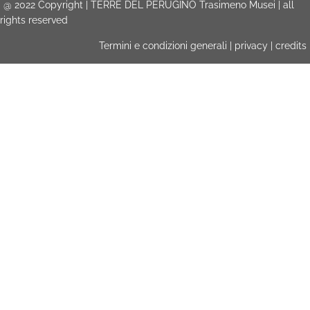
@
2022
Copyright | TERRE DEL PERUGINO Trasimeno Musei | all
rights reserved
Termini e condizioni generali
|
privacy
|
credits