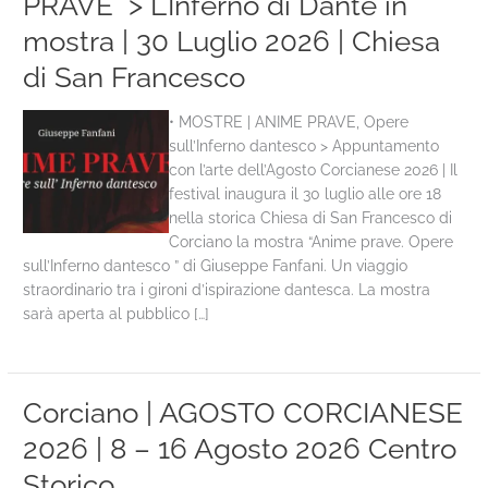
PRAVE” > L’Inferno di Dante in
mostra | 30 Luglio 2026 | Chiesa
di San Francesco
• MOSTRE | ANIME PRAVE, Opere
sull’Inferno dantesco > Appuntamento
con l’arte dell’Agosto Corcianese 2026 | Il
festival inaugura il 30 luglio alle ore 18
nella storica Chiesa di San Francesco di
Corciano la mostra “Anime prave. Opere
sull’Inferno dantesco ” di Giuseppe Fanfani. Un viaggio
straordinario tra i gironi d’ispirazione dantesca. La mostra
sarà aperta al pubblico […]
Corciano | AGOSTO CORCIANESE
2026 | 8 – 16 Agosto 2026 Centro
Storico