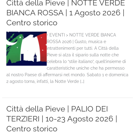
Città della Pieve | NOTTE VERDE
BIANCA ROSSA | 1 Agosto 2026 |
Centro storico
• EVENTI > NOTTE VERDE BIANCA
ROSSA 2026 | Gusto, musica e
intrattenimenti per tutti. A Città della
Pieve si alza il sipario sulla notte che
celebra lo “stile italiano”, quell’insieme di
caratteristiche uniche che ha permesso
al nostro Paese di affermarsi nel mondo. Sabato 1 e domenica
2 agosto torna, infatti, la Notte Verde […]
Città della Pieve | PALIO DEI
TERZIERI | 10-23 Agosto 2026 |
Centro storico