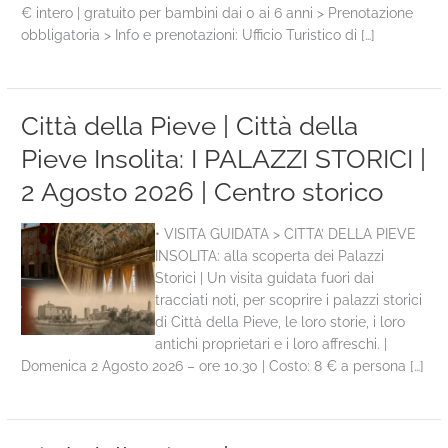
€ intero | gratuito per bambini dai 0 ai 6 anni > Prenotazione
obbligatoria > Info e prenotazioni: Ufficio Turistico di […]
Città della Pieve | Città della
Pieve Insolita: I PALAZZI STORICI |
2 Agosto 2026 | Centro storico
• VISITA GUIDATA > CITTA’ DELLA PIEVE
INSOLITA: alla scoperta dei Palazzi
Storici | Un visita guidata fuori dai
tracciati noti, per scoprire i palazzi storici
di Città della Pieve, le loro storie, i loro
antichi proprietari e i loro affreschi. |
Domenica 2 Agosto 2026 – ore 10.30 | Costo: 8 € a persona […]