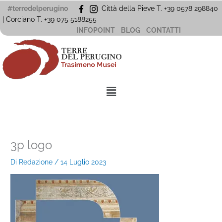
Vai
#terredelperugino
Città della Pieve T. +39 0578 298840
al
| Corciano
T. +39
075 5188255
contenuto
INFOPOINT
BLOG
CONTATTI
Menu
3p logo
Di
Redazione
/
14 Luglio 2023