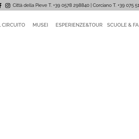
Città della Pieve T. +39 0578 298840 | Corciano
T. +39
075 
L CIRCUITO
MUSEI
ESPERIENZE&TOUR
SCUOLE & FA