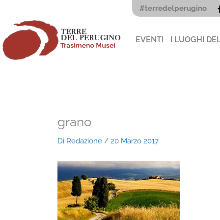
Vai
#terredelperugino
al
contenuto
EVENTI
I LUOGHI DE
grano
Di
Redazione
/
20 Marzo 2017