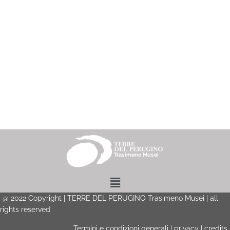
Menu
@
2022
Copyright | TERRE DEL PERUGINO Trasimeno Musei | all
rights reserved
Termini e condizioni generali
|
privacy
|
credits