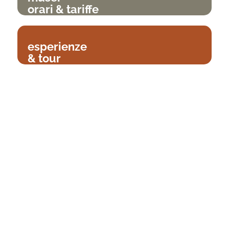
orari & tariffe
esperienze
& tour