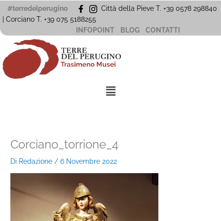
Vai
#terredelperugino
Città della Pieve T. +39 0578 298840
al
| Corciano
T. +39
075 5188255
contenuto
INFOPOINT
BLOG
CONTATTI
Menu
Corciano_torrione_4
Di
Redazione
/
6 Novembre 2022