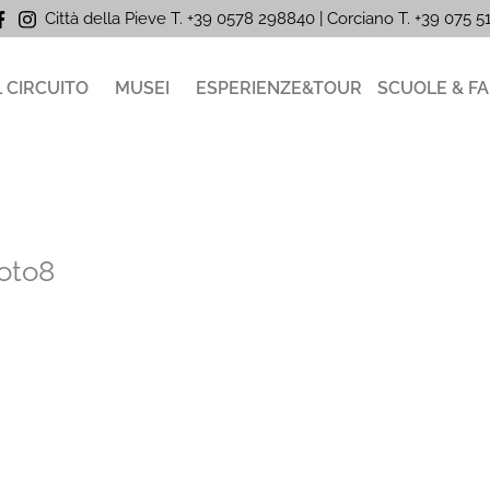
Città della Pieve T. +39 0578 298840 | Corciano
T. +39
075 
L CIRCUITO
MUSEI
ESPERIENZE&TOUR
SCUOLE & FA
oto8