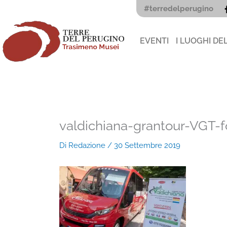
Vai
#terredelperugino
al
contenuto
EVENTI
I LUOGHI DE
valdichiana-grantour-VGT-f
Di
Redazione
/
30 Settembre 2019