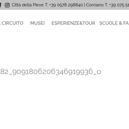
Città della Pieve T. +39 0578 298840 | Corciano
T. +39
075 
L CIRCUITO
MUSEI
ESPERIENZE&TOUR
SCUOLE & FA
182_9091806206346919936_o