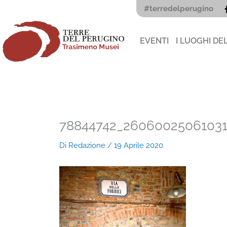
Vai
#terredelperugino
al
contenuto
EVENTI
I LUOGHI DE
78844742_2606002506103
Di
Redazione
/
19 Aprile 2020