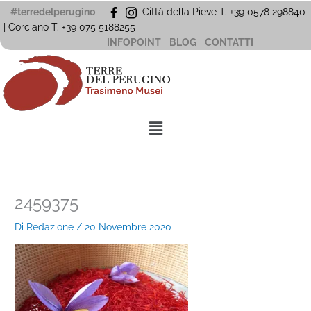
Vai
#terredelperugino
Città della Pieve T. +39 0578 298840
al
| Corciano
T. +39
075 5188255
contenuto
INFOPOINT
BLOG
CONTATTI
Menu
2459375
Di
Redazione
/
20 Novembre 2020