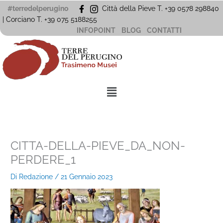
Vai
#terredelperugino
Città della Pieve T. +39 0578 298840
al
| Corciano
T. +39
075 5188255
contenuto
INFOPOINT
BLOG
CONTATTI
Menu
CITTA-DELLA-PIEVE_DA_NON-
PERDERE_1
Di
Redazione
/
21 Gennaio 2023