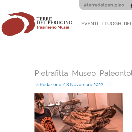
Vai
#terredelperugino
al
contenuto
EVENTI
I LUOGHI DE
Pietrafitta_Museo_Paleont
Di
Redazione
/
8 Novembre 2022