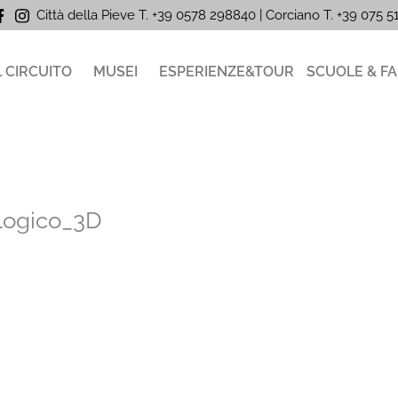
Città della Pieve T. +39 0578 298840 | Corciano
T. +39
075 
L CIRCUITO
MUSEI
ESPERIENZE&TOUR
SCUOLE & FA
ologico_3D