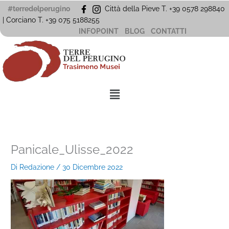
Vai
#terredelperugino
Città della Pieve T. +39 0578 298840
al
| Corciano
T. +39
075 5188255
contenuto
INFOPOINT
BLOG
CONTATTI
Menu
Panicale_Ulisse_2022
Di
Redazione
/
30 Dicembre 2022