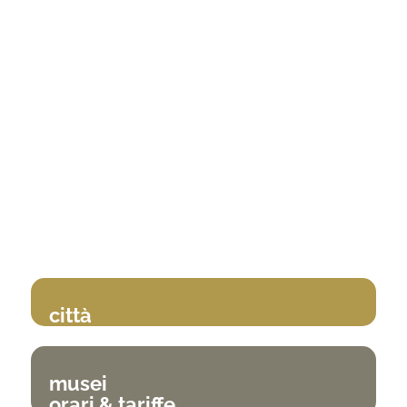
città
musei
orari & tariffe