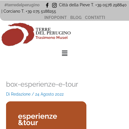
Vai
#terredelperugino
Città della Pieve T. +39 0578 298840
al
| Corciano
T. +39
075 5188255
contenuto
INFOPOINT
BLOG
CONTATTI
Menu
box-esperienze-e-tour
Di
Redazione
/
24 Agosto 2022