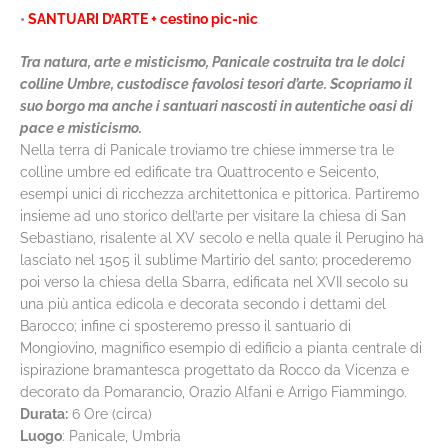
•
SANTUARI D’ARTE + cestino pic-nic
Tra natura, arte e misticismo, Panicale costruita tra le dolci
colline Umbre, custodisce favolosi tesori d’arte. Scopriamo il
suo borgo ma anche i santuari nascosti in autentiche oasi di
pace e misticismo.
Nella terra di Panicale troviamo tre chiese immerse tra le
colline umbre ed edificate tra Quattrocento e Seicento,
esempi unici di ricchezza architettonica e pittorica. Partiremo
insieme ad uno storico dell’arte per visitare la chiesa di San
Sebastiano, risalente al XV secolo e nella quale il Perugino ha
lasciato nel 1505 il sublime Martirio del santo; procederemo
poi verso la chiesa della Sbarra, edificata nel XVII secolo su
una più antica edicola e decorata secondo i dettami del
Barocco; infine ci sposteremo presso il santuario di
Mongiovino, magnifico esempio di edificio a pianta centrale di
ispirazione bramantesca progettato da Rocco da Vicenza e
decorato da Pomarancio, Orazio Alfani e Arrigo Fiammingo.
Durata:
6 Ore (circa)
Luogo
: Panicale, Umbria