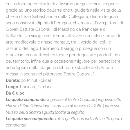
custodisce opere d’arte di altissimo pregio: vieni a scoprirle
grazie ad uno storico dell’arte che ti guiderà nella visita della
chiesa di San Sebastiano e della Collegiata, dentro le quali
sono conservati dipinti di Perugino, chiamato il Divin pittore, di
Giovan Battista Caporali, di Masolino da Panicale e di
Raffaello. Un viaggio nel tempo attraverso eccelsi esempi di
arte medioevale e rinascimentale, tra il verde dei colli e
l’azzurro del lago Trasimeno. Il viaggio prosegue con un
pranzo in un caratteristico locale per degustare prodotti tipici
del territorio. Infine quale occasione migliore per partecipare
ad un’opera della stagione del teatro stabile dell’Umbria
messa in scena nel pittoresco Teatro Caporali?
Durata:
90 Minuti (circa)
Luogo
: Panicale, Umbria
Da
€ 6,00
La quota comprende:
ingresso al teatro Caporali | ingresso alla
chiesa di San Sebastiano | ingresso al museo del Tulle | ingresso
Museo della Sbarra | guida locale al seguito
La quota non comprende:
tutto quello non indicato ne “la quota
comprende”