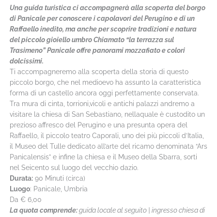
Una guida turistica ci accompagnerà alla scoperta del borgo
di Panicale per conoscere i capolavori del Perugino e di un
Raffaello inedito, ma anche per scoprire tradizioni e natura
del piccolo gioiello umbro Chiamato “la terrazza sul
Trasimeno” Panicale offre panorami mozzafiato e colori
dolcissimi.
Ti accompagneremo alla scoperta della storia di questo
piccolo borgo, che nel medioevo ha assunto la caratteristica
forma di un castello ancora oggi perfettamente conservata.
Tra mura di cinta, torrioni,vicoli e antichi palazzi andremo a
visitare la chiesa di San Sebastiano, nellaquale è custodito un
prezioso affresco del Perugino e una presunta opera del
Raffaello, il piccolo teatro Caporali, uno dei più piccoli d’Italia,
il Museo del Tulle dedicato all’arte del ricamo denominata “Ars
Panicalensis” e infine la chiesa e il Museo della Sbarra, sorti
nel Seicento sul luogo del vecchio dazio.
Durata:
90 Minuti (circa)
Luogo
: Panicale, Umbria
Da
€ 6,00
La quota comprende:
guida locale al seguito | ingresso chiesa di