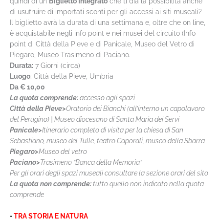
quindi di un
Biglietto Integrato
che ti dia la possibilità anche
di usufruire di importati sconti per gli accessi ai siti museali?
Il biglietto avrà la durata di una settimana e, oltre che on line,
è acquistabile negli info point e nei musei del circuito (Info
point di Città della Pieve e di Panicale, Museo del Vetro di
Piegaro, Museo Trasimeno di Paciano.
Durata:
7 Giorni (circa)
Luogo
: Città della Pieve, Umbria
Da € 10,00
La quota comprende:
accesso agli spazi
Città della Pieve>
Oratorio dei Bianchi (all’interno un capolavoro
del Perugino) | Museo diocesano di Santa Maria dei Servi
Panicale>
Itinerario completo di visita per la chiesa di San
Sebastiano, museo del Tulle, teatro Caporali, museo della Sbarra
Piegaro>
Museo del vetro
Paciano>
Trasimeno “Banca della Memoria”
Per gli orari degli spazi museali consultare la sezione orari del sito
La quota non comprende:
tutto quello non indicato nella quota
comprende
•
TRA STORIA E NATURA