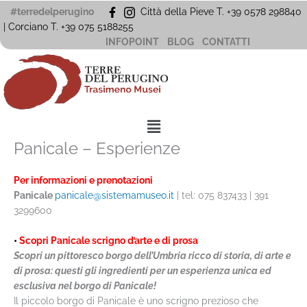
Vai
#terredelperugino
Città della Pieve T. +39 0578 298840
al
| Corciano
T. +39
075 5188255
contenuto
INFOPOINT
BLOG
CONTATTI
Menu
Panicale – Esperienze
Per informazioni e prenotazioni
Panicale
panicale@sistemamuseo.it
| tel: 075 837433 | 391
3299600
•
Scopri Panicale scrigno d’arte e di prosa
Scopri un pittoresco borgo dell’Umbria ricco di storia, di arte e
di prosa: questi gli ingredienti per un esperienza unica ed
esclusiva nel borgo di Panicale!
Il piccolo borgo di Panicale è uno scrigno prezioso che