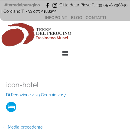
Vai
#terredelperugino
Città della Pieve T. +39 0578 298840
al
| Corciano
T. +39
075 5188255
contenuto
INFOPOINT
BLOG
CONTATTI
Menu
icon-hotel
Di
Redazione
/
29 Gennaio 2017
←
Media precedente