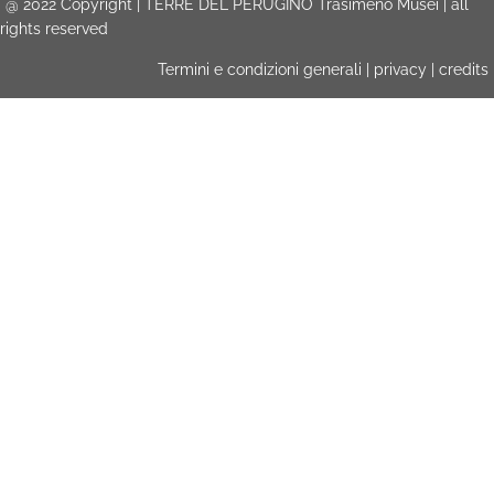
@
2022
Copyright | TERRE DEL PERUGINO Trasimeno Musei | all
rights reserved
Termini e condizioni generali
|
privacy
|
credits