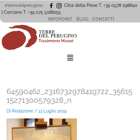
Vai
#terredelperugino
Città della Pieve T. +39 0578 298840
al
| Corciano
T. +39
075 5188255
contenuto
INFOPOINT
BLOG
CONTATTI
Menu
64590462_2316732978419722_35615
15271300579328_n
Di
Redazione
/
13 Luglio 2019