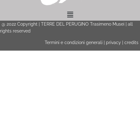
Menu
@
2022
Copyright | TERRE DEL PERUGINO Trasimeno Musei | all
rights reserved
Termini e condizioni generali
|
privacy
|
credits