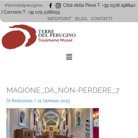
Vai
#terredelperugino
Città della Pieve T. +39 0578 298840
al
| Corciano
T. +39
075 5188255
contenuto
INFOPOINT
BLOG
CONTATTI
Menu
MAGIONE_DA_NON-PERDERE_7
Di
Redazione
/
21 Gennaio 2023