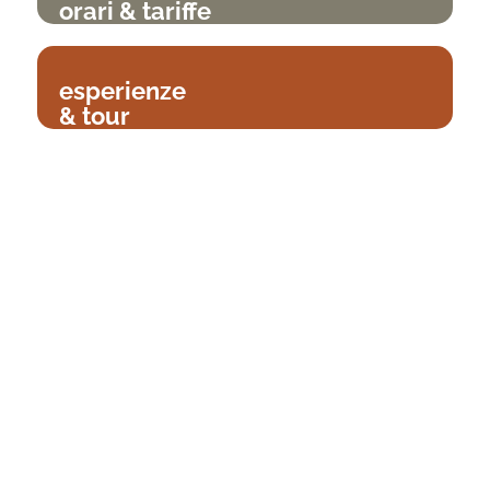
orari & tariffe
esperienze
& tour