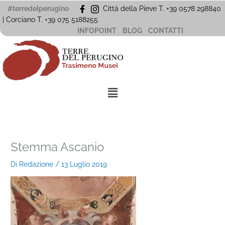
Vai
#terredelperugino
Città della Pieve T. +39 0578 298840
al
| Corciano
T. +39
075 5188255
contenuto
INFOPOINT
BLOG
CONTATTI
Menu
Stemma Ascanio
Di
Redazione
/
13 Luglio 2019