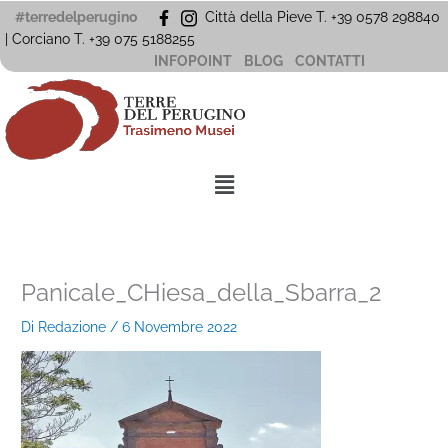
Vai
#terredelperugino
Città della Pieve T. +39 0578 298840
al
| Corciano
T. +39
075 5188255
contenuto
INFOPOINT
BLOG
CONTATTI
Menu
Panicale_CHiesa_della_Sbarra_2
Di
Redazione
/
6 Novembre 2022