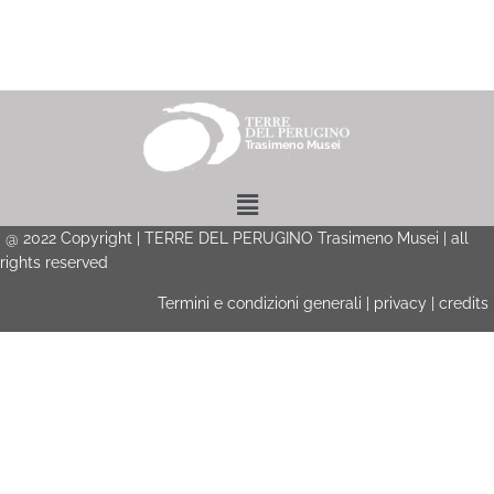
Menu
@
2022
Copyright | TERRE DEL PERUGINO Trasimeno Musei | all
rights reserved
Termini e condizioni generali
|
privacy
|
credits