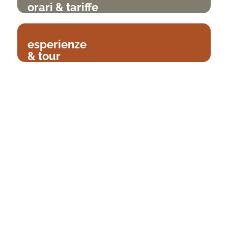
orari & tariffe
esperienze
& tour