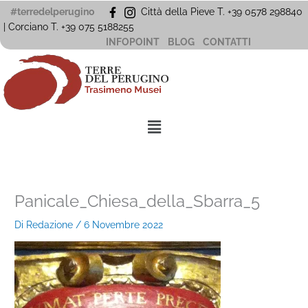
Vai
#terredelperugino
Città della Pieve T. +39 0578 298840
al
| Corciano
T. +39
075 5188255
contenuto
INFOPOINT
BLOG
CONTATTI
Menu
Panicale_Chiesa_della_Sbarra_5
Di
Redazione
/
6 Novembre 2022