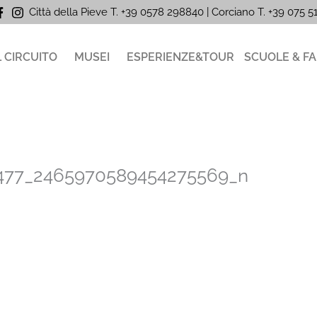
Città della Pieve T. +39 0578 298840 | Corciano
T. +39
075 
L CIRCUITO
MUSEI
ESPERIENZE&TOUR
SCUOLE & FA
477_2465970589454275569_n