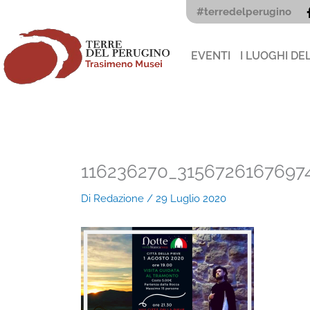
Vai
#terredelperugino
al
contenuto
EVENTI
I LUOGHI DE
116236270_3156726167697
Di
Redazione
/
29 Luglio 2020