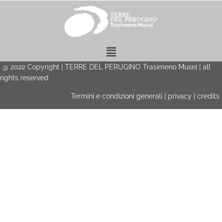
Menu
@
2022
Copyright | TERRE DEL PERUGINO Trasimeno Musei | all
rights reserved
Termini e condizioni generali
|
privacy
|
credits