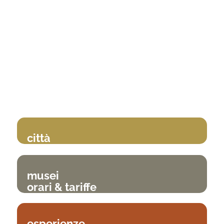
città
musei
orari & tariffe
esperienze