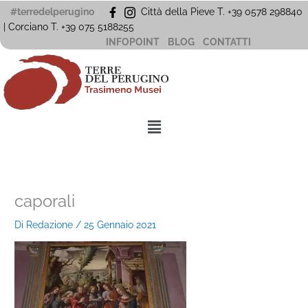
Vai
#terredelperugino
Città della Pieve T. +39 0578 298840
al
| Corciano
T. +39
075 5188255
contenuto
INFOPOINT
BLOG
CONTATTI
Menu
caporali
Di
Redazione
/
25 Gennaio 2021