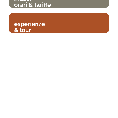
orari & tariffe
esperienze
& tour