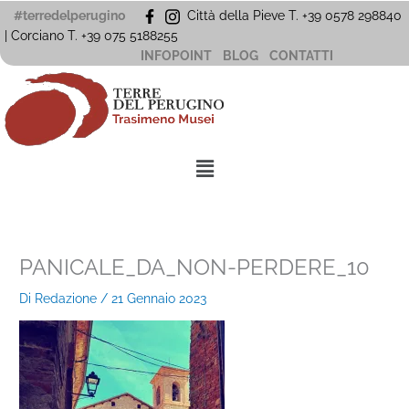
Vai
#terredelperugino
Città della Pieve T. +39 0578 298840
al
| Corciano
T. +39
075 5188255
contenuto
INFOPOINT
BLOG
CONTATTI
Menu
PANICALE_DA_NON-PERDERE_10
Di
Redazione
/
21 Gennaio 2023