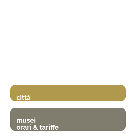
città
musei
orari & tariffe