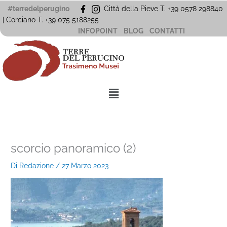
Vai
#terredelperugino
Città della Pieve T. +39 0578 298840
al
| Corciano
T. +39
075 5188255
contenuto
INFOPOINT
BLOG
CONTATTI
Menu
scorcio panoramico (2)
Di
Redazione
/
27 Marzo 2023