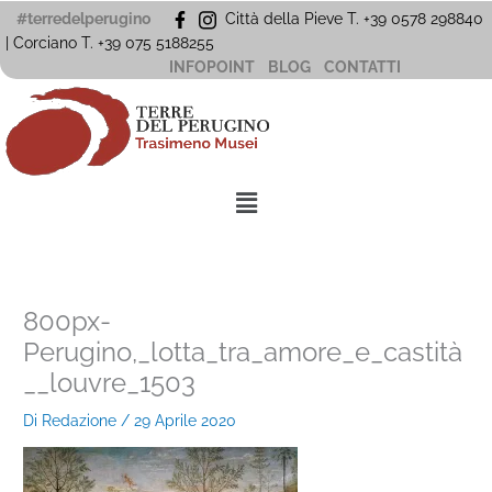
Vai
#terredelperugino
Città della Pieve T. +39 0578 298840
al
| Corciano
T. +39
075 5188255
contenuto
INFOPOINT
BLOG
CONTATTI
Menu
800px-
Perugino,_lotta_tra_amore_e_castità
__louvre_1503
Di
Redazione
/
29 Aprile 2020