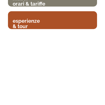
orari & tariffe
esperienze
& tour