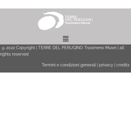
Menu
@
2022
Copyright | TERRE DEL PERUGINO Trasimeno Musei | all
rights reserved
Termini e condizioni generali
|
privacy
|
credits