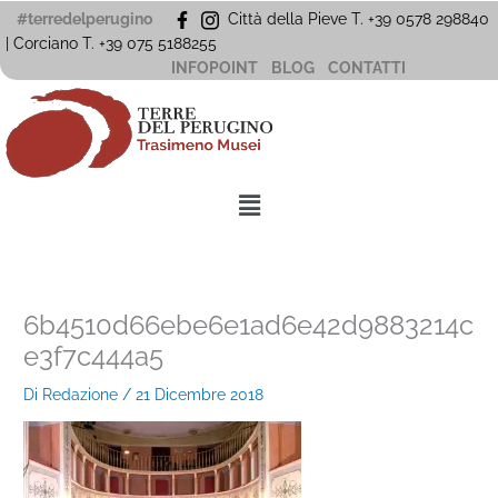
Vai
#terredelperugino
Città della Pieve T. +39 0578 298840
al
| Corciano
T. +39
075 5188255
contenuto
INFOPOINT
BLOG
CONTATTI
Menu
6b4510d66ebe6e1ad6e42d9883214c
e3f7c444a5
Di
Redazione
/
21 Dicembre 2018