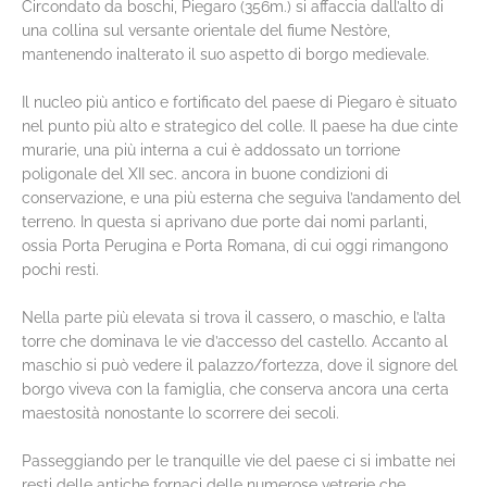
Circondato da boschi, Piegaro (356m.) si affaccia dall’alto di
una collina sul versante orientale del fiume Nestòre,
mantenendo inalterato il suo aspetto di borgo medievale.
Il nucleo più antico e fortificato del paese di Piegaro è situato
nel punto più alto e strategico del colle. Il paese ha due cinte
murarie, una più interna a cui è addossato un torrione
poligonale del XII sec. ancora in buone condizioni di
conservazione, e una più esterna che seguiva l’andamento del
terreno. In questa si aprivano due porte dai nomi parlanti,
ossia Porta Perugina e Porta Romana, di cui oggi rimangono
pochi resti.
Nella parte più elevata si trova il cassero, o maschio, e l’alta
torre che dominava le vie d’accesso del castello. Accanto al
maschio si può vedere il palazzo/fortezza, dove il signore del
borgo viveva con la famiglia, che conserva ancora una certa
maestosità nonostante lo scorrere dei secoli.
Passeggiando per le tranquille vie del paese ci si imbatte nei
resti delle antiche fornaci delle numerose vetrerie che