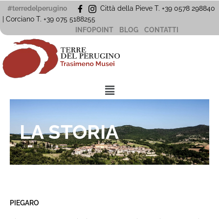
Vai
#terredelperugino
Città della Pieve T. +39 0578 298840
al
| Corciano
T. +39
075 5188255
contenuto
INFOPOINT
BLOG
CONTATTI
Menu
LA STORIA
PIEGARO