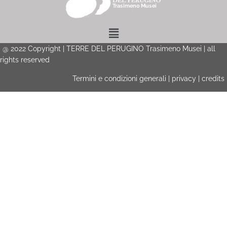
Menu
@
2022
Copyright | TERRE DEL PERUGINO Trasimeno Musei | all
rights reserved
Termini e condizioni generali
|
privacy
|
credits