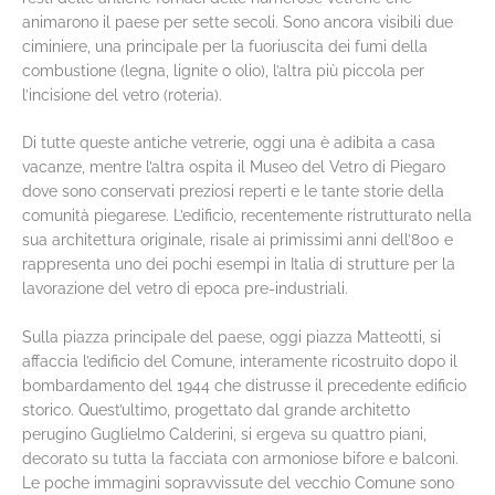
animarono il paese per sette secoli. Sono ancora visibili due
ciminiere, una principale per la fuoriuscita dei fumi della
combustione (legna, lignite o olio), l’altra più piccola per
l’incisione del vetro (roteria).
Di tutte queste antiche vetrerie, oggi una è adibita a casa
vacanze, mentre l’altra ospita il Museo del Vetro di Piegaro
dove sono conservati preziosi reperti e le tante storie della
comunità piegarese. L’edificio, recentemente ristrutturato nella
sua architettura originale, risale ai primissimi anni dell’800 e
rappresenta uno dei pochi esempi in Italia di strutture per la
lavorazione del vetro di epoca pre-industriali.
Sulla piazza principale del paese, oggi piazza Matteotti, si
affaccia l’edificio del Comune, interamente ricostruito dopo il
bombardamento del 1944 che distrusse il precedente edificio
storico. Quest’ultimo, progettato dal grande architetto
perugino Guglielmo Calderini, si ergeva su quattro piani,
decorato su tutta la facciata con armoniose bifore e balconi.
Le poche immagini sopravvissute del vecchio Comune sono