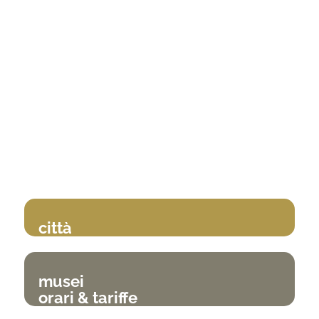
città
musei
orari & tariffe