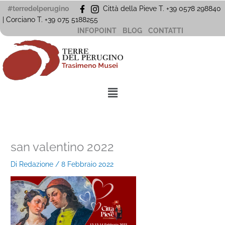
Vai
#terredelperugino
Città della Pieve T. +39 0578 298840
al
| Corciano
T. +39
075 5188255
contenuto
INFOPOINT
BLOG
CONTATTI
Menu
san valentino 2022
Di
Redazione
/
8 Febbraio 2022