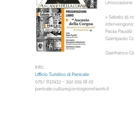
Un’occasione p
> Sabato 15 n
Intervengono
Paola Pausilli
Giampaolo Co
Gianfranco Cia
Info:
Ufficio Turistico di Panicale
075/ 837433 – 392 919 18 25
panicale.cultura@orologionetwork.it