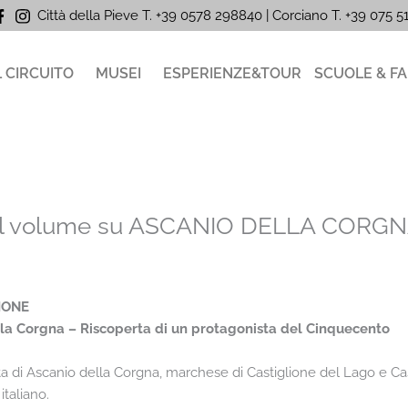
Città della Pieve T. +39 0578 298840 | Corciano
T. +39
075 
L CIRCUITO
MUSEI
ESPERIENZE&TOUR
SCUOLE & FA
del volume su ASCANIO DELLA CORGNA
IONE
la Corgna – Riscoperta di un protagonista del Cinquecento
rta di Ascanio della Corgna, marchese di Castiglione del Lago e Cas
taliano.