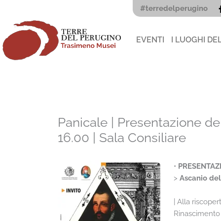
Vai
#terredelperugino
al
contenuto
EVENTI
I LUOGHI DE
Panicale | Presentazione 
16.00 | Sala Consiliare
•
PRESENTAZ
>
Ascanio del
| Alla riscope
Rinascimento i