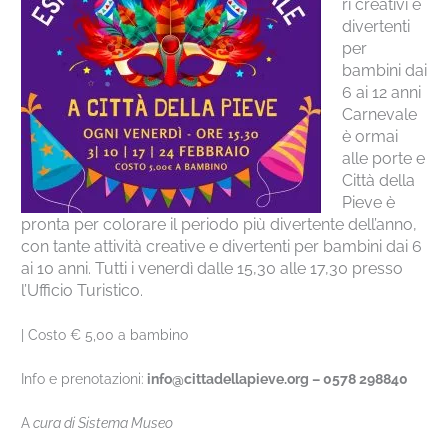
ri creativi e
divertenti
per
bambini dai
6 ai 12 anni
Carnevale
è ormai
alle porte e
Città della
Pieve è
pronta per colorare il periodo più divertente dell’anno,
con tante attività creative e divertenti per bambini dai 6
ai 10 anni. Tutti i venerdì dalle 15,30 alle 17,30 presso
l’Ufficio Turistico.
| Costo € 5,00 a bambino
Info e prenotazioni:
info@cittadellapieve.org – 0578 298840
A
cura di Sistema Museo