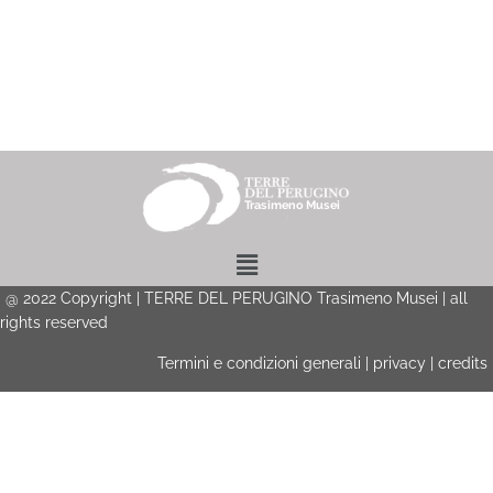
Menu
@
2022
Copyright | TERRE DEL PERUGINO Trasimeno Musei | all
rights reserved
Termini e condizioni generali
|
privacy
|
credits