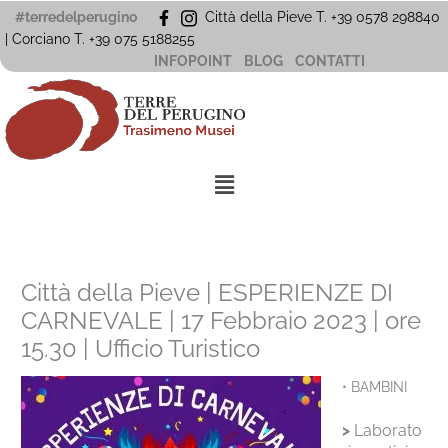
Vai
#terredelperugino
Città della Pieve T. +39 0578 298840
al
| Corciano
T. +39
075 5188255
contenuto
INFOPOINT
BLOG
CONTATTI
Menu
Città della Pieve | ESPERIENZE DI
CARNEVALE | 17 Febbraio 2023 | ore
15.30 | Ufficio Turistico
• BAMBINI
>
Laborato