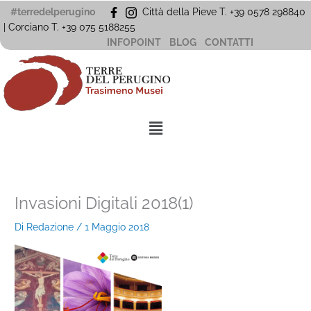
Vai
#terredelperugino
Città della Pieve T. +39 0578 298840
al
| Corciano
T. +39
075 5188255
contenuto
INFOPOINT
BLOG
CONTATTI
Menu
Invasioni Digitali 2018(1)
Di
Redazione
/
1 Maggio 2018