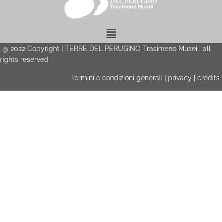
Menu
@
2022
Copyright | TERRE DEL PERUGINO Trasimeno Musei | all
rights reserved
Termini e condizioni generali
|
privacy
|
credits