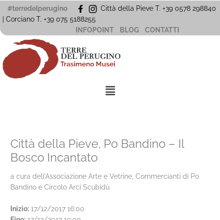
Vai
#terredelperugino
Città della Pieve T. +39 0578 298840
al
| Corciano
T. +39
075 5188255
contenuto
INFOPOINT
BLOG
CONTATTI
Menu
Città della Pieve, Po Bandino – Il
Bosco Incantato
a cura dell’Associazione Arte e Vetrine, Commercianti di Po
Bandino e Circolo Arci Scubidù
Inizio:
17/12/2017 16:00
Fine:
17/12/2017 19:00