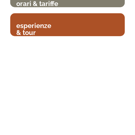
orari & tariffe
esperienze
& tour