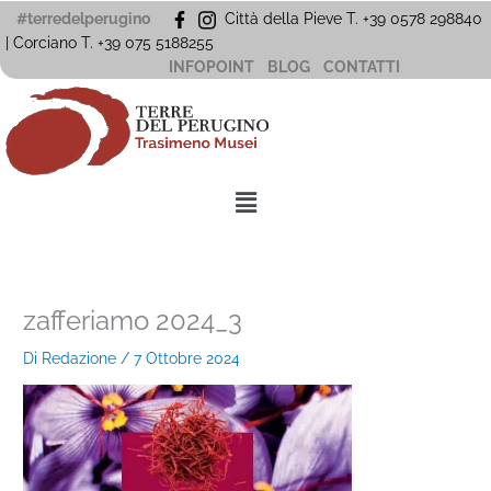
Vai
#terredelperugino
Città della Pieve T. +39 0578 298840
al
| Corciano
T. +39
075 5188255
contenuto
INFOPOINT
BLOG
CONTATTI
Menu
zafferiamo 2024_3
Di
Redazione
/
7 Ottobre 2024