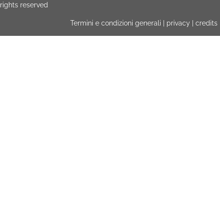
rights reserved
Termini e condizioni generali
|
privacy
|
credits