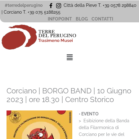
Vai
#terredelperugino
Città della Pieve T. +39 0578 298840
al
| Corciano
T. +39
075 5188255
contenuto
INFOPOINT
BLOG
CONTATTI
Menu
Corciano | BORGO BAND | 10 Giugno
2023 | ore 18.30 | Centro Storico
• EVENTO
> Esibizione della Banda
della Filarmonica di
Corciano per le vie del