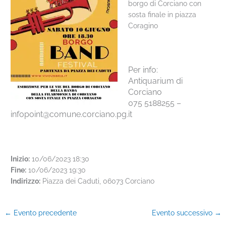
borgo di Corciano con
sosta finale in piazza
Coragino
Per info:
Antiquarium di
Corciano
075 5188255 –
infopoint@comune.corciano.pg.it
Inizio:
10/06/2023 18:30
Fine:
10/06/2023 19:30
Indirizzo:
Piazza dei Caduti, 06073 Corciano
←
Evento precedente
Evento successivo
→