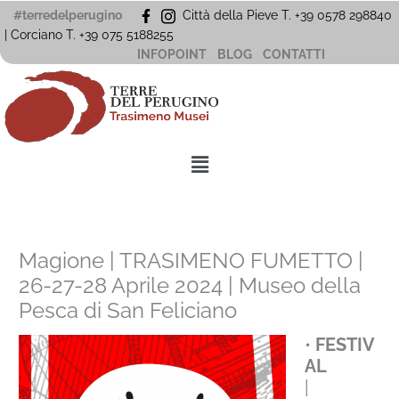
Vai
#terredelperugino
Città della Pieve T. +39 0578 298840
al
| Corciano
T. +39
075 5188255
contenuto
INFOPOINT
BLOG
CONTATTI
Menu
Magione | TRASIMENO FUMETTO |
26-27-28 Aprile 2024 | Museo della
Pesca di San Feliciano
•
FESTIV
AL
|