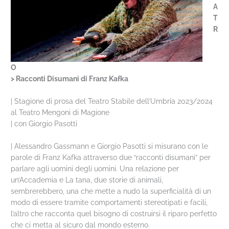
A
T
R
O
> Racconti Disumani di Franz Kafka
| Stagione di prosa del Teatro Stabile dell’Umbria 2023/2024
al Teatro Mengoni di Magione
| con Giorgio Pasotti
| Alessandro Gassmann e Giorgio Pasotti si misurano con le
parole di Franz Kafka attraverso due “racconti disumani” per
parlare agli uomini degli uomini. Una relazione per
un’Accademia e La tana, due storie di animali,
sembrerebbero, una che mette a nudo la superficialità di un
modo di essere tramite comportamenti stereotipati e facili,
l’altro che racconta quel bisogno di costruirsi il riparo perfetto
che ci metta al sicuro dal mondo esterno.