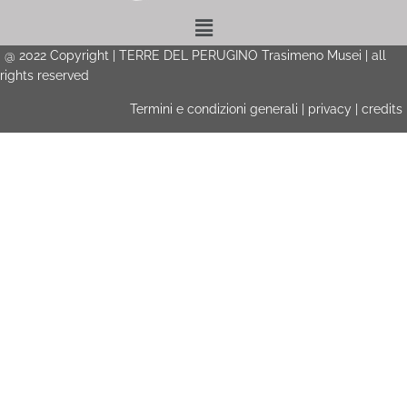
Menu
@
2022
Copyright | TERRE DEL PERUGINO Trasimeno Musei | all
rights reserved
Termini e condizioni generali
|
privacy
|
credits