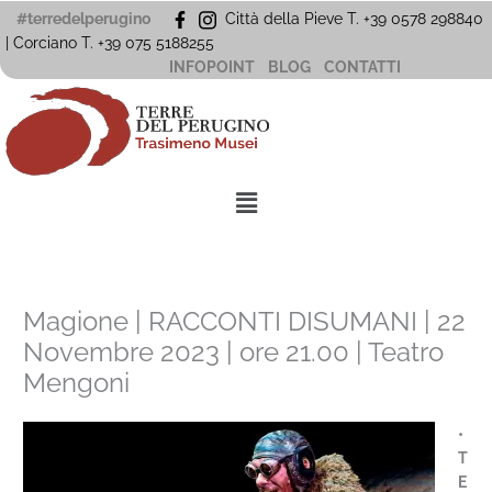
Vai
#terredelperugino
Città della Pieve T. +39 0578 298840
al
| Corciano
T. +39
075 5188255
contenuto
INFOPOINT
BLOG
CONTATTI
Menu
Magione | RACCONTI DISUMANI | 22
Novembre 2023 | ore 21.00 | Teatro
Mengoni
•
T
E