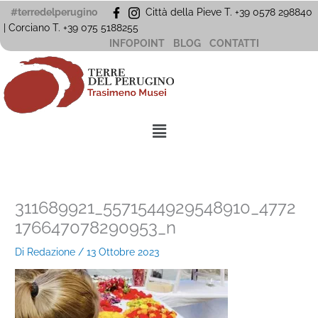
Vai
#terredelperugino
Città della Pieve T. +39 0578 298840
al
| Corciano
T. +39
075 5188255
contenuto
INFOPOINT
BLOG
CONTATTI
Menu
311689921_5571544929548910_4772
176647078290953_n
Di
Redazione
/
13 Ottobre 2023