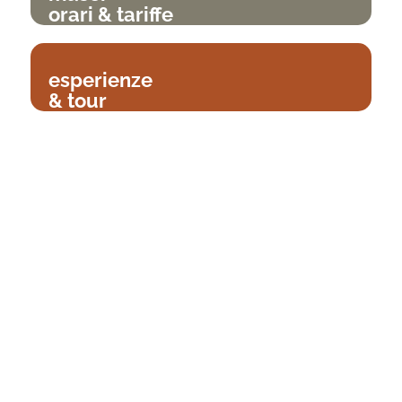
orari & tariffe
esperienze
& tour