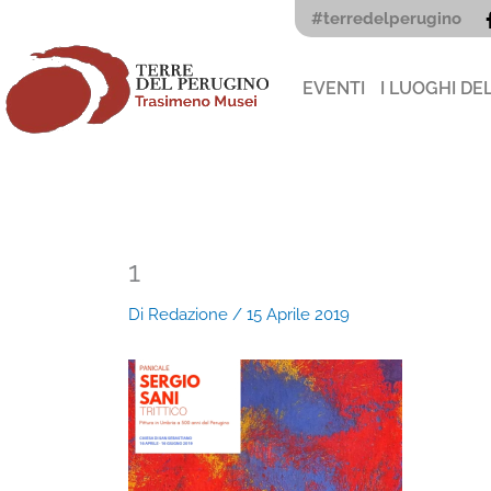
Vai
#terredelperugino
al
contenuto
EVENTI
I LUOGHI DE
1
Di
Redazione
/
15 Aprile 2019