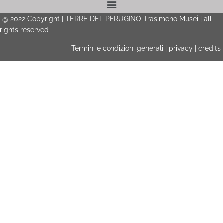
@
2022
Copyright | TERRE DEL PERUGINO Trasimeno Musei | all
rights reserved
Termini e condizioni generali
|
privacy
|
credits