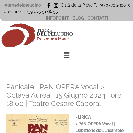
Vai
#terredelperugino
Città della Pieve T. +39 0578 298840
al
| Corciano
T. +39
075 5188255
contenuto
INFOPOINT
BLOG
CONTATTI
Menu
Panicale | PAN OPERA Vocal >
Octava Aurea | 15 Giugno 2024 | ore
18.00 | Teatro Cesare Caporali
• LIRICA
> PAN OPERA Vocal |
Esibizione dell’Ensamble