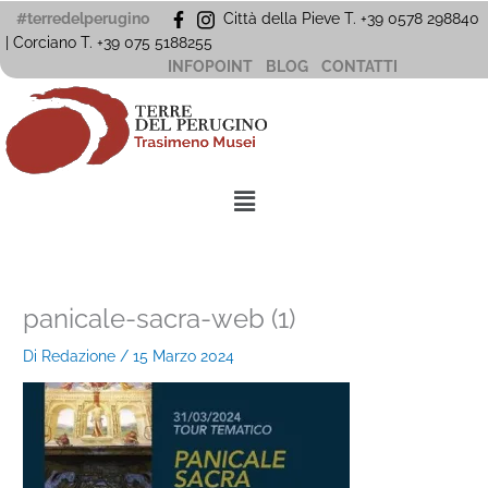
Vai
#terredelperugino
Città della Pieve T. +39 0578 298840
al
| Corciano
T. +39
075 5188255
contenuto
INFOPOINT
BLOG
CONTATTI
Menu
panicale-sacra-web (1)
Di
Redazione
/
15 Marzo 2024