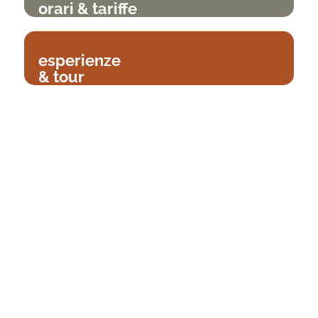
orari & tariffe
esperienze
& tour