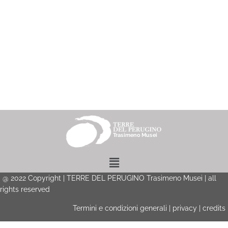
Menu
@
2022
Copyright | TERRE DEL PERUGINO Trasimeno Musei | all
rights reserved
Termini e condizioni generali
|
privacy
|
credits