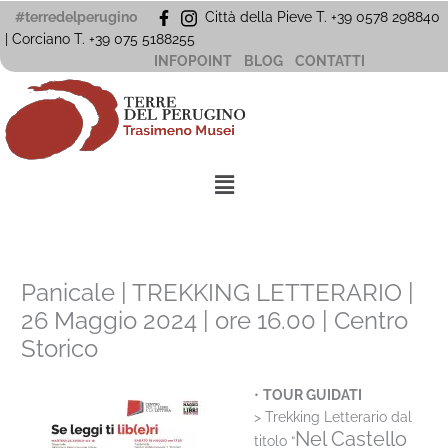
Vai
#terredelperugino
Città della Pieve T. +39 0578 298840
al
| Corciano
T. +39
075 5188255
contenuto
INFOPOINT
BLOG
CONTATTI
Menu
Panicale | TREKKING LETTERARIO |
26 Maggio 2024 | ore 16.00 | Centro
Storico
•
TOUR GUIDATI
> Trekking Letterario dal
Nel Castello
titolo “