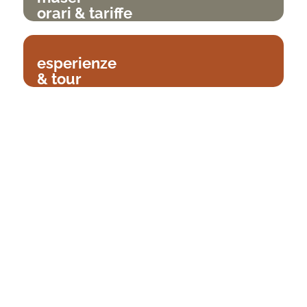
orari & tariffe
esperienze
& tour