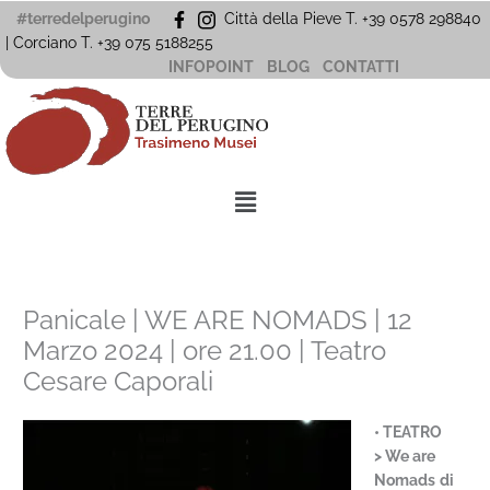
Vai
#terredelperugino
Città della Pieve T. +39 0578 298840
al
| Corciano
T. +39
075 5188255
contenuto
INFOPOINT
BLOG
CONTATTI
Menu
Panicale | WE ARE NOMADS | 12
Marzo 2024 | ore 21.00 | Teatro
Cesare Caporali
• TEATRO
> We are
Nomads
di