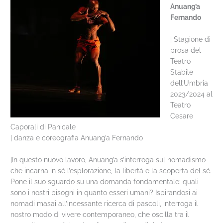
Anuang’a
Fernando
| Stagione di
prosa del
Teatro
Stabile
dell’Umbria
2023/2024 al
Teatro
Cesare
Caporali di Panicale
| danza e coreografia Anuang’a Fernando
|In questo nuovo lavoro, Anuang’a s’interroga sul nomadismo
che incarna in sè l’esplorazione, la libertà e la scoperta del sé.
Pone il suo sguardo su una domanda fondamentale: quali
sono i nostri bisogni in quanto esseri umani? Ispirandosi ai
nomadi masai all’incessante ricerca di pascoli, interroga il
nostro modo di vivere contemporaneo, che oscilla tra il