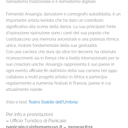
nomadismo tradizionale e il nomadismo digitale.
Fernando Anuang’a, danzatore e coreografo autodidatta, è un
importante artista keniota che ha dato un contributo
significativo alla scena della danza. La sua principale fonte
d’ispirazione ispirazione sono i canti del suo popolo che
costituiscono una memoria ancestrale e una potenza ritmica
unica, motore fondamentale della sua gestualità.
Con una carriera che dura da oltre tre decenni, ha ottenuto
riconoscimenti sia in Kenya che a livello internazionale per le
sue creazioni uniche. Anuang’a rappresenta il suo paese in
ogni evento ufficiale fin dall’inizio della sua carriera nel 1990;
collabora a molti progetti artistici in Africa e partecipa
regolarmente a numerosi festival in Francia, paese in cui
attualmente risiede.
(foto e testi
Teatro Stabile dell’Umbria
)
Per info e prenotazioni
–
Ufficio Turistico di Panicale:
panicale@sistemamuso.it – 3929191825