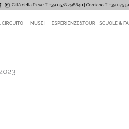
Città della Pieve T. +39 0578 298840 | Corciano
T. +39
075 
L CIRCUITO
MUSEI
ESPERIENZE&TOUR
SCUOLE & FA
 2023