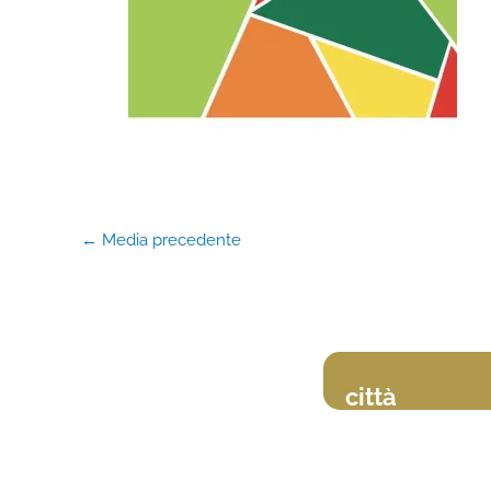
←
Media precedente
città