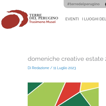
Vai
#terredelperugino
al
contenuto
EVENTI
I LUOGHI DE
domeniche creative estate
Di
Redazione
/
11 Luglio 2023