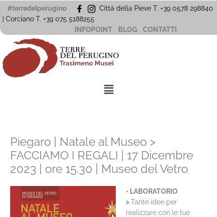
Vai
#terredelperugino
Città della Pieve T. +39 0578 298840
al
| Corciano
T. +39
075 5188255
contenuto
INFOPOINT
BLOG
CONTATTI
Menu
Piegaro | Natale al Museo >
FACCIAMO I REGALI | 17 Dicembre
2023 | ore 15.30 | Museo del Vetro
• LABORATORIO
>
Tante idee per
realizzare con le tue