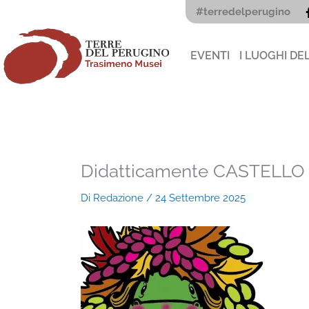
Vai
#terredelperugino
al
contenuto
EVENTI
I LUOGHI DE
Didatticamente CASTELLO 
Di
Redazione
/
24 Settembre 2025