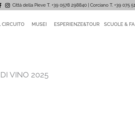
Città della Pieve T. +39 0578 298840 | Corciano
T. +39
075 
L CIRCUITO
MUSEI
ESPERIENZE&TOUR
SCUOLE & FA
DI VINO 2025