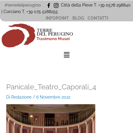
Vai
#terredelperugino
Città della Pieve T. +39 0578 298840
al
| Corciano
T. +39
075 5188255
contenuto
INFOPOINT
BLOG
CONTATTI
Menu
Panicale_Teatro_Caporali_4
Di
Redazione
/
6 Novembre 2022