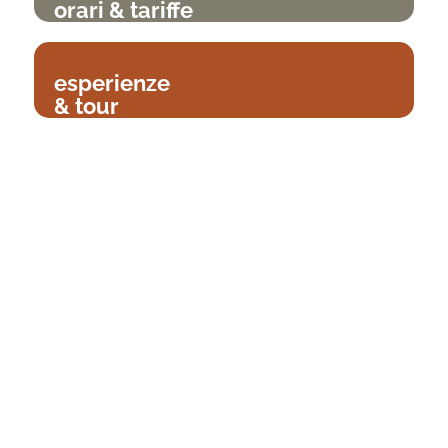
orari & tariffe
esperienze
& tour